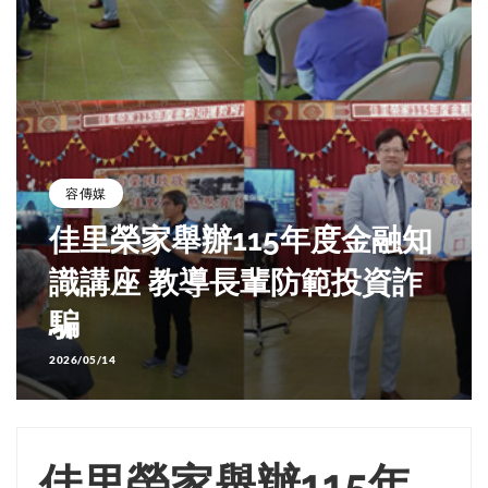
容傳媒
佳里榮家舉辦115年度金融知
識講座 教導長輩防範投資詐
騙
2026/05/14
佳里榮家舉辦115年