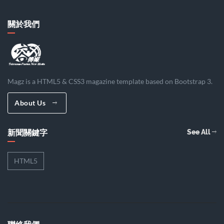
關於我們
Magz is a HTML5 & CSS3 magazine template based on Bootstrap 3.
About Us
新聞關鍵字
See All
HTML5