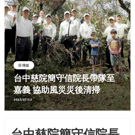
容傳媒
台中慈院簡守信院長帶隊至
嘉義 協助風災災後清掃
2025/07/12
台中慈院簡守信院長