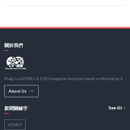
關於我們
Magz is a HTML5 & CSS3 magazine template based on Bootstrap 3.
About Us
新聞關鍵字
See All
HTML5