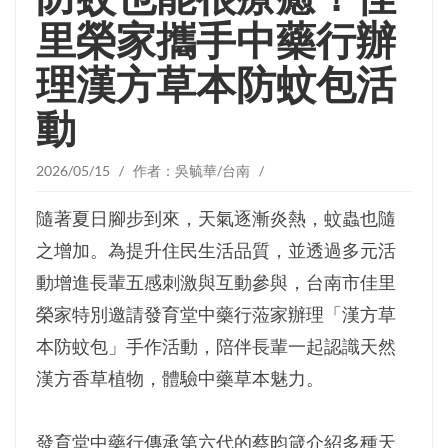
里榮家攜手中藥行辦
理漢方草本防蚊包活
動
2026/05/15 / 作者：吳毓華/台南 /
隨著夏日腳步到來，天氣逐漸炎熱，蚊蟲也隨
之增加。為提升住民生活品質，並透過多元活
動增進長輩五感刺激與互動參與，台南市佳里
榮家特別邀請發育堂中藥行蒞家辦理「漢方草
本防蚊包」手作活動，陪伴長輩一起認識天然
漢方香草植物，體驗中藥草本魅力。
發育堂中藥行傳承第六代的蔡昀箴介紹多種天