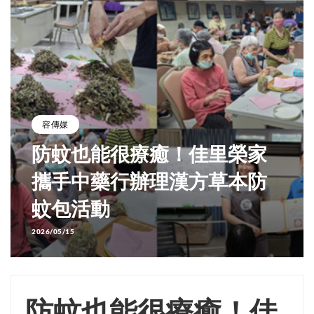
容傳媒
防蚊也能很療癒！佳里榮家
攜手中藥行辦理漢方草本防
蚊包活動
2026/05/15
防蚊也能很療癒！佳