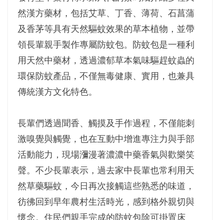
然漢方藥材，包括艾草、丁香、薄荷、石菖蒲
及香茅等具有天然驅蚊效果的草本植物，並帶
領長輩親手製作專屬防蚊包。防蚊包是一種利
用天然中藥材，透過濃郁草本氣味驅趕蚊蟲的
環保防蚊產品，不僅無毒健康、實用，也兼具
傳統漢方文化特色。
長輩們透過聞香、觸摸及手作過程，不僅能刺
激嗅覺與觸覺，也在互動中增進專注力與手部
活動能力，現場瀰漫著濃濃中藥香氣與歡樂笑
聲。不少長輩表示，過去家中長輩也常利用天
然草藥驅蚊，今日再次接觸這些熟悉的味道，
彷彿回到早年農村生活時光，感到格外親切與
懷念。住民們親手完成的防蚊包除可掛置床