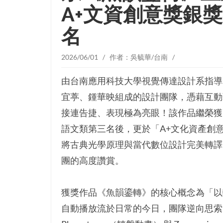
A+文資創意獎銀
名
2026/06/01 / 作者：吳毓華/台南 /
由台南應用科技大學視覺傳達設計系指導
宜葶、鍾華映組成的設計團隊，憑藉互動
接連告捷、表現極為亮眼！該作品繼榮獲
語文類第三名後，更於「A+文化資產創
將古典光學原理與當代數位設計完美轉譯
團的高度讚賞。
獲獎作品《魚韻鎏轉》的核心概念為「以
自動播放流於日常的今日，團隊逆向思索