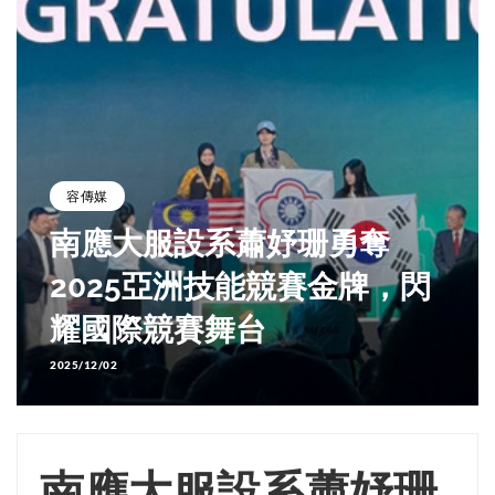
容傳媒
南應大服設系蕭妤珊勇奪
2025亞洲技能競賽金牌，閃
耀國際競賽舞台
2025/12/02
南應大服設系蕭妤珊