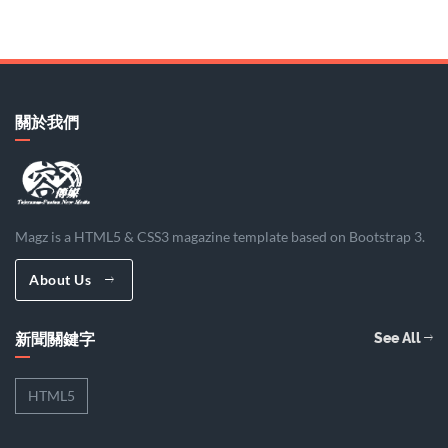
關於我們
Magz is a HTML5 & CSS3 magazine template based on Bootstrap 3.
About Us
新聞關鍵字
See All
HTML5