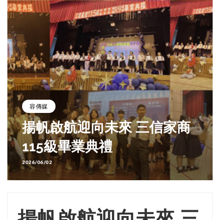
容傳媒
揚帆啟航迎向未來 三信家商
115級畢業典禮
2026/06/02
揚帆啟航迎向未來 三