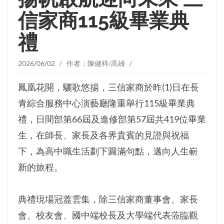
信家商115級畢業典
禮
2026/06/02 / 作者：陳健祥/高雄 /
鳳凰花開，驪歌悠揚，三信家商於昨(1)日在長
青綜合服務中心演藝廳隆重舉行115級畢業典
禮，日間部第66屆及進修部第57屆共419位畢業
生，在師長、家長及各界貴賓的見證與祝福
下，為高中職生活劃下圓滿句點，邁向人生嶄
新的旅程。
典禮現場冠蓋雲集，除三信家商董事會、家長
會、校友會、國中端校長及大學端代表蒞臨觀