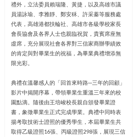
禮外，立法委員賴瑞隆、黃捷，以及高雄市議
員湯詠瑜、李雅靜、鄭安秝、許采蓁等服務處
代表，高雄港都扶輪社、高雄市各級學校家長
會長協會及各界人士也親臨祝賀，貴賓席座無
虛席，充分展現社會各界對三信家商辦學績效
的肯定與對畢業生的祝福，為畢業典禮增添無
限光彩。
典禮在溫馨感人的「回首來時路─三年的回顧」
影片中揭開序幕，帶領畢業生重溫三年來的校
園點滴。隨後由王培峻校長親自頒發畢業證
書，象徵畢業生正式完成學業。典禮中同時表
揚考取技術士證照的優秀學生，本屆畢業生共
取得乙級證照16張、丙級證照298張，展現三信