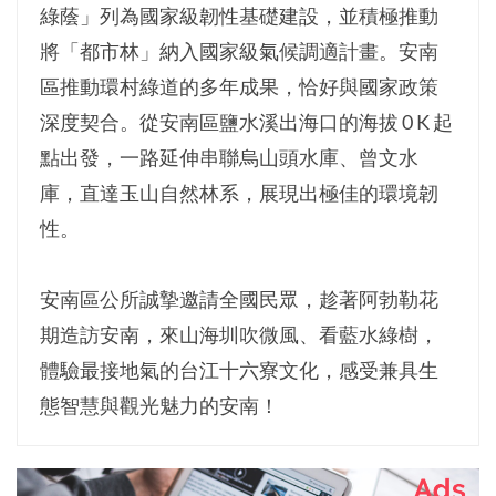
綠蔭」列為國家級韌性基礎建設，並積極推動
將「都市林」納入國家級氣候調適計畫。安南
區推動環村綠道的多年成果，恰好與國家政策
深度契合。從安南區鹽水溪出海口的海拔 0 K 起
點出發，一路延伸串聯烏山頭水庫、曾文水
庫，直達玉山自然林系，展現出極佳的環境韌
性。
安南區公所誠摯邀請全國民眾，趁著阿勃勒花
期造訪安南，來山海圳吹微風、看藍水綠樹，
體驗最接地氣的台江十六寮文化，感受兼具生
態智慧與觀光魅力的安南！