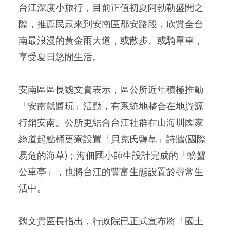
台江深度小旅行，目前正值初夏阿勃勒盛開之
際，推薦民眾來到安南區郡安路段，欣賞全台
南最浪漫的黃金雨大道，或散步、或騎單車，
享受夏日悠閒生活。
安南區區長魏文貴表示，區公所近年積極推動
「安南就醬玩」活動，有系統地整合在地資源
行銷安南。公所更結合台江社群在山海圳國家
綠道起點桶更寮設置「貝克氏鹽草」詩牆(國際
易危的海草)；海佃國小師生設計完成的「螃蟹
公車亭」，也將台江的豐富生態設置於尋常生
活中。
魏文貴區長指出，行政院已正式宣布將「國土