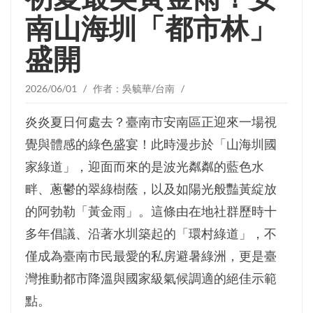
南山海圳「都市林」
盛開
2026/06/01 / 作者：吳毓華/台南 /
炎炎夏日何處去？臺南市安南區正迎來一場視
覺與體感的綠色盛宴！此時漫步於「山海圳國
家綠道」，迎面而來的是波光粼粼的藍色水
畔、蔥鬱的翠綠樹蔭，以及如陽光般豔黃綻放
的阿勃勒「黃金雨」。這條由在地社群歷時十
多年倡議、沿著水圳築起的「環村綠道」，不
僅成為臺南市民最愛的私房避暑綠洲，更是臺
灣推動都市降溫與國家級氣候調適的絕佳示範
點。